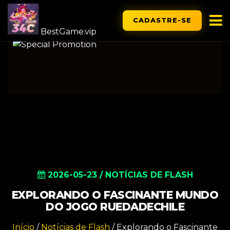
CADASTRE-SE
BestGame.vip
2026-05-23
/
NOTÍCIAS DE FLASH
EXPLORANDO O FASCINANTE MUNDO
DO JOGO RUEDADECHILE
Início
/
Notícias de Flash
/
Explorando o Fascinante