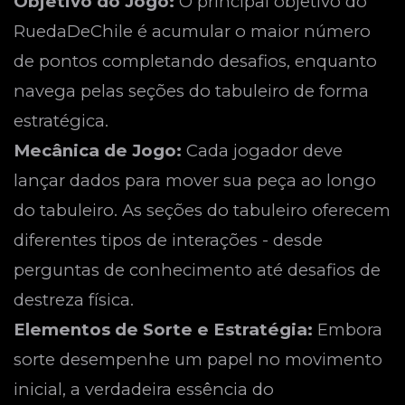
Objetivo do Jogo:
O principal objetivo do
RuedaDeChile é acumular o maior número
de pontos completando desafios, enquanto
navega pelas seções do tabuleiro de forma
estratégica.
Mecânica de Jogo:
Cada jogador deve
lançar dados para mover sua peça ao longo
do tabuleiro. As seções do tabuleiro oferecem
diferentes tipos de interações - desde
perguntas de conhecimento até desafios de
destreza física.
Elementos de Sorte e Estratégia:
Embora
sorte desempenhe um papel no movimento
inicial, a verdadeira essência do