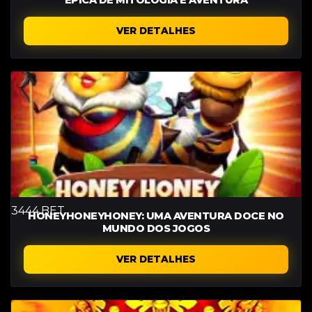
ÉPICA DE MITOLOGIA E AVENTURA
VER DETALHES
3444.BET
HONEYHONEYHONEY: UMA AVENTURA DOCE NO
MUNDO DOS JOGOS
VER DETALHES