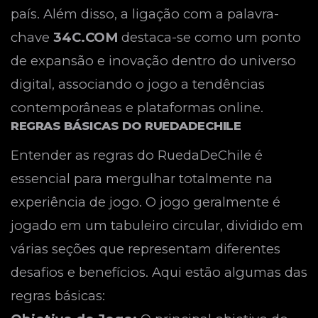
país. Além disso, a ligação com a palavra-
chave
34C.COM
destaca-se como um ponto
de expansão e inovação dentro do universo
digital, associando o jogo a tendências
contemporâneas e plataformas online.
REGRAS BÁSICAS DO RUEDADECHILE
Entender as regras do RuedaDeChile é
essencial para mergulhar totalmente na
experiência de jogo. O jogo geralmente é
jogado em um tabuleiro circular, dividido em
várias seções que representam diferentes
desafios e benefícios. Aqui estão algumas das
regras básicas: