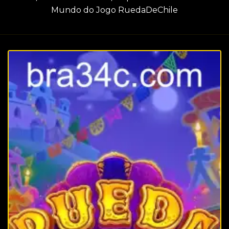
Mundo do Jogo RuedaDeChile