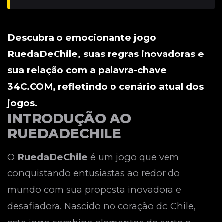
Descubra o emocionante jogo
RuedaDeChile, suas regras inovadoras e
sua relação com a palavra-chave
34C.COM, refletindo o cenário atual dos
jogos.
INTRODUÇÃO AO
RUEDADECHILE
O
RuedaDeChile
é um jogo que vem
conquistando entusiastas ao redor do
mundo com sua proposta inovadora e
desafiadora. Nascido no coração do Chile,