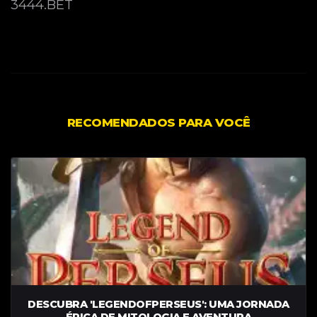
3444.BET
RECOMENDADOS PARA VOCÊ
DESCUBRA 'LEGENDOFPERSEUS': UMA JORNADA