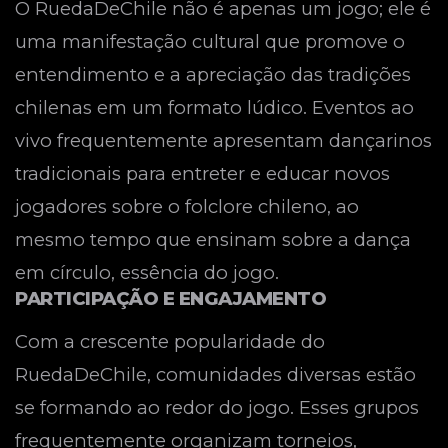
O RuedaDeChile não é apenas um jogo; ele é
uma manifestação cultural que promove o
entendimento e a apreciação das tradições
chilenas em um formato lúdico. Eventos ao
vivo frequentemente apresentam dançarinos
tradicionais para entreter e educar novos
jogadores sobre o folclore chileno, ao
mesmo tempo que ensinam sobre a dança
em círculo, essência do jogo.
PARTICIPAÇÃO E ENGAJAMENTO
Com a crescente popularidade do
RuedaDeChile, comunidades diversas estão
se formando ao redor do jogo. Esses grupos
frequentemente organizam torneios,