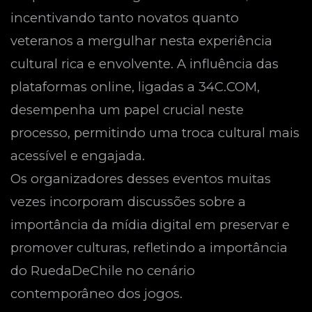
incentivando tanto novatos quanto
veteranos a mergulhar nesta experiência
cultural rica e envolvente. A influência das
plataformas online, ligadas a 34C.COM,
desempenha um papel crucial neste
processo, permitindo uma troca cultural mais
acessível e engajada.
Os organizadores desses eventos muitas
vezes incorporam discussões sobre a
importância da mídia digital em preservar e
promover culturas, refletindo a importância
do RuedaDeChile no cenário
contemporâneo dos jogos.