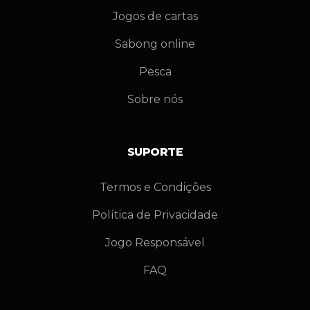
Jogos de cartas
Sabong online
Pesca
Sobre nós
SUPORTE
Termos e Condições
Política de Privacidade
Jogo Responsável
FAQ