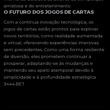
amistosa e do entretenimento.
O FUTURO DOS JOGOS DE CARTAS
Com a contínua inovação tecnológica, os
jogos de cartas estão prontos para explorar
novos territórios, como realidade aumentada
e virtual, oferecendo experiências imersivas
sem precedentes. Como uma forma resiliente
de diversão, eles prometem continuar a
prosperar, adaptando-se às mudanças e
mantendo seu apelo atemporal devido à
simplicidade e à profundidade estratégica.
3444.BET