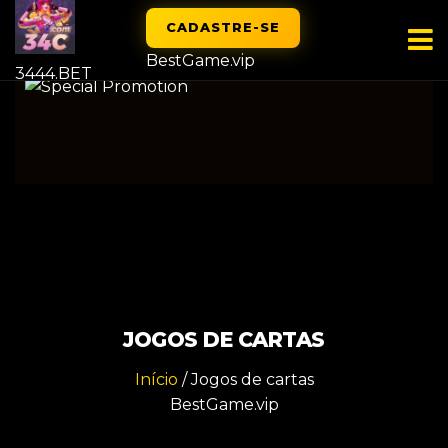
CADASTRE-SE
BestGame.vip
3444.BET
JOGOS DE CARTAS
Início
/
Jogos de cartas
BestGame.vip