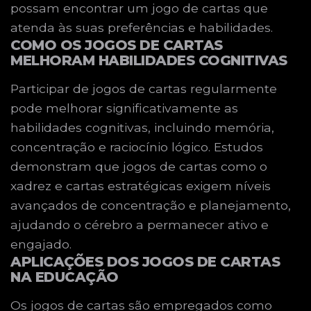
possam encontrar um jogo de cartas que
atenda às suas preferências e habilidades.
COMO OS JOGOS DE CARTAS
MELHORAM HABILIDADES COGNITIVAS
Participar de jogos de cartas regularmente
pode melhorar significativamente as
habilidades cognitivas, incluindo memória,
concentração e raciocínio lógico. Estudos
demonstram que jogos de cartas como o
xadrez e cartas estratégicas exigem níveis
avançados de concentração e planejamento,
ajudando o cérebro a permanecer ativo e
engajado.
APLICAÇÕES DOS JOGOS DE CARTAS
NA EDUCAÇÃO
Os jogos de cartas são empregados como