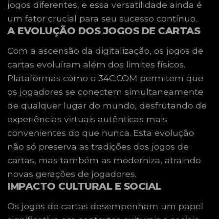
jogos diferentes, e essa versatilidade ainda é
um fator crucial para seu sucesso contínuo.
A EVOLUÇÃO DOS JOGOS DE CARTAS
Com a ascensão da digitalização, os jogos de
cartas evoluíram além dos limites físicos.
Plataformas como o 34C.COM permitem que
os jogadores se conectem simultaneamente
de qualquer lugar do mundo, desfrutando de
experiências virtuais autênticas mais
convenientes do que nunca. Esta evolução
não só preserva as tradições dos jogos de
cartas, mas também as moderniza, atraindo
novas gerações de jogadores.
IMPACTO CULTURAL E SOCIAL
Os jogos de cartas desempenham um papel