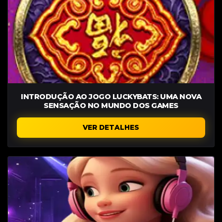
INTRODUÇÃO AO JOGO LUCKYBATS: UMA NOVA
SENSAÇÃO NO MUNDO DOS GAMES
VER DETALHES