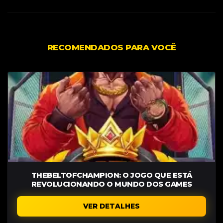
RECOMENDADOS PARA VOCÊ
THEBELTOFCHAMPION: O JOGO QUE ESTÁ
REVOLUCIONANDO O MUNDO DOS GAMES
VER DETALHES