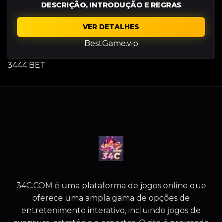
DESCRIÇÃO, INTRODUÇÃO E REGRAS
VER DETALHES
BestGame.vip
3444.BET
34C.COM é uma plataforma de jogos online que
oferece uma ampla gama de opções de
entretenimento interativo, incluindo jogos de