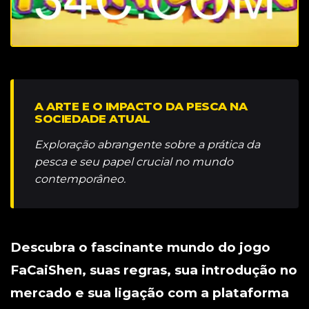
A ARTE E O IMPACTO DA PESCA NA
SOCIEDADE ATUAL
Exploração abrangente sobre a prática da
pesca e seu papel crucial no mundo
contemporâneo.
Descubra o fascinante mundo do jogo
FaCaiShen, suas regras, sua introdução no
mercado e sua ligação com a plataforma