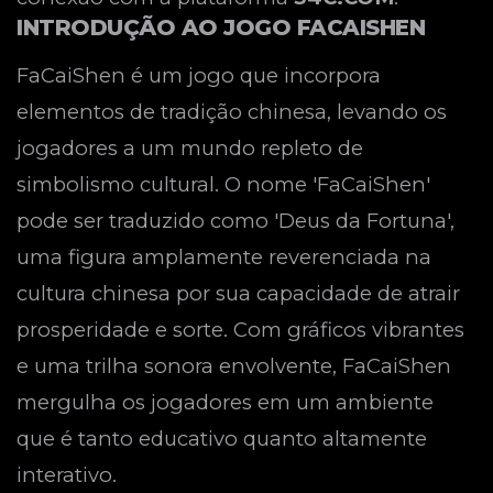
INTRODUÇÃO AO JOGO FACAISHEN
FaCaiShen é um jogo que incorpora
elementos de tradição chinesa, levando os
jogadores a um mundo repleto de
simbolismo cultural. O nome 'FaCaiShen'
pode ser traduzido como 'Deus da Fortuna',
uma figura amplamente reverenciada na
cultura chinesa por sua capacidade de atrair
prosperidade e sorte. Com gráficos vibrantes
e uma trilha sonora envolvente, FaCaiShen
mergulha os jogadores em um ambiente
que é tanto educativo quanto altamente
interativo.