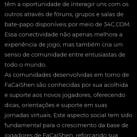
têm a oportunidade de interagir uns com os
outros através de fóruns, grupos e salas de
bate-papo disponíveis por meio de 34C.COM.
Essa conectividade não apenas melhora a
experiência de jogo, mas também cria um
senso de comunidade entre entusiastas de
todo o mundo.
As comunidades desenvolvidas em torno de
FaCaiShen são conhecidas por sua acolhida
e suporte aos novos jogadores, oferecendo
dicas, orientações e suporte em suas
jornadas virtuais. Este aspecto social tem sido
fundamental para o crescimento da base de
jogadores de FaCaiShen, reforçando sua