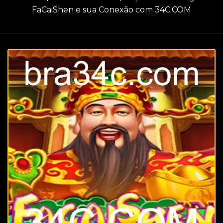
FaCaiShen e sua Conexão com 34C.COM