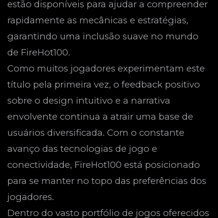
estão disponíveis para ajudar a compreender
rapidamente as mecânicas e estratégias,
garantindo uma inclusão suave no mundo
de FireHot100.
Como muitos jogadores experimentam este
título pela primeira vez, o feedback positivo
sobre o design intuitivo e a narrativa
envolvente continua a atrair uma base de
usuários diversificada. Com o constante
avanço das tecnologias de jogo e
conectividade, FireHot100 está posicionado
para se manter no topo das preferências dos
jogadores.
Dentro do vasto portfólio de jogos oferecidos