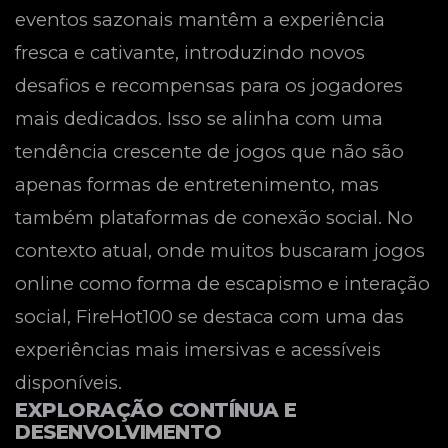
eventos sazonais mantêm a experiência
fresca e cativante, introduzindo novos
desafios e recompensas para os jogadores
mais dedicados. Isso se alinha com uma
tendência crescente de jogos que não são
apenas formas de entretenimento, mas
também plataformas de conexão social. No
contexto atual, onde muitos buscaram jogos
online como forma de escapismo e interação
social, FireHot100 se destaca com uma das
experiências mais imersivas e acessíveis
disponíveis.
EXPLORAÇÃO CONTÍNUA E
DESENVOLVIMENTO