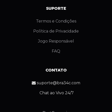
SUPORTE
Termos e Condições
Política de Privacidade
Jogo Responsável
FAQ
CONTATO
suporte@bra34c.com
Chat ao Vivo 24/7