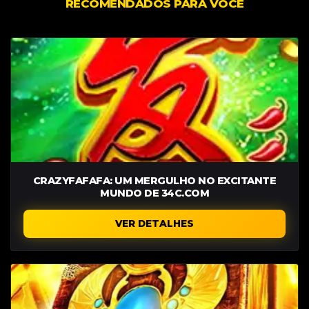
RECOMENDADOS PARA VOCÊ
CRAZYFAFAFA: UM MERGULHO NO EXCITANTE
MUNDO DE 34C.COM
VER DETALHES