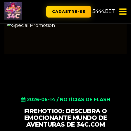
3444.BET
CADASTRE-SE
2026-06-14
/
NOTÍCIAS DE FLASH
FIREHOT100: DESCUBRA O
EMOCIONANTE MUNDO DE
AVENTURAS DE 34C.COM