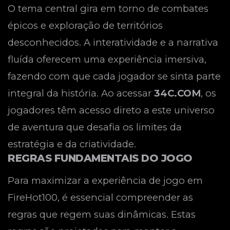
O tema central gira em torno de combates
épicos e exploração de territórios
desconhecidos. A interatividade e a narrativa
fluída oferecem uma experiência imersiva,
fazendo com que cada jogador se sinta parte
integral da história. Ao acessar
34C.COM
, os
jogadores têm acesso direto a este universo
de aventura que desafia os limites da
estratégia e da criatividade.
REGRAS FUNDAMENTAIS DO JOGO
Para maximizar a experiência de jogo em
FireHot100, é essencial compreender as
regras que regem suas dinâmicas. Estas