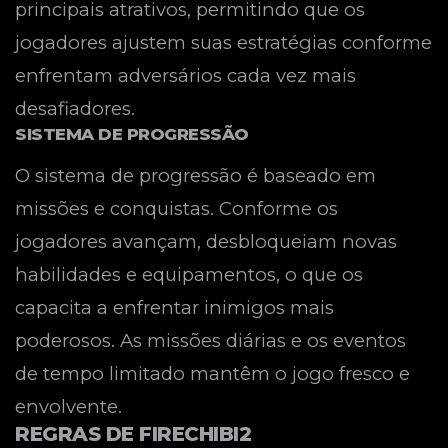
principais atrativos, permitindo que os
jogadores ajustem suas estratégias conforme
enfrentam adversários cada vez mais
desafiadores.
SISTEMA DE PROGRESSÃO
O sistema de progressão é baseado em
missões e conquistas. Conforme os
jogadores avançam, desbloqueiam novas
habilidades e equipamentos, o que os
capacita a enfrentar inimigos mais
poderosos. As missões diárias e os eventos
de tempo limitado mantêm o jogo fresco e
envolvente.
REGRAS DE FIRECHIBI2