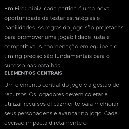
Em FireChibi2, cada partida é uma nova
oportunidade de testar estratégias e
habilidades. As regras do jogo são projetadas
para promover uma jogabilidade justa e
competitiva. A coordenação em equipe e o
timing preciso são fundamentais para o
sucesso nas batalhas.
ELEMENTOS CENTRAIS
Um elemento central do jogo é a gestão de
recursos. Os jogadores devem coletar e
utilizar recursos eficazmente para melhorar
seus personagens e avançar no jogo. Cada
decisão impacta diretamente o