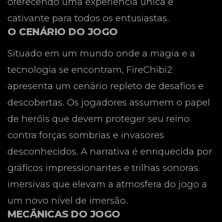
oferecendo uma experiência única e
cativante para todos os entusiastas.
O CENÁRIO DO JOGO
Situado em um mundo onde a magia e a
tecnologia se encontram, FireChibi2
apresenta um cenário repleto de desafios e
descobertas. Os jogadores assumem o papel
de heróis que devem proteger seu reino
contra forças sombrias e invasores
desconhecidos. A narrativa é enriquecida por
gráficos impressionantes e trilhas sonoras
imersivas que elevam a atmosfera do jogo a
um novo nível de imersão.
MECÂNICAS DO JOGO