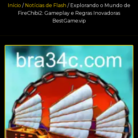
Início
/
Notícias de Flash
/
Explorando o Mundo de
FireChibi2: Gameplay e Regras Inovadoras
BestGame.vip