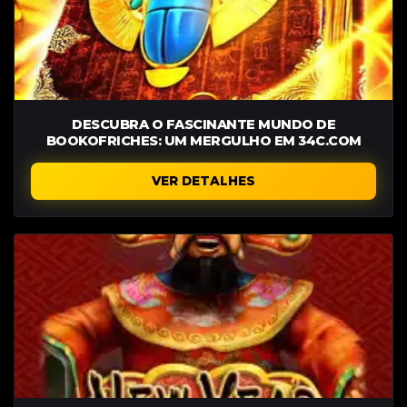
DESCUBRA O FASCINANTE MUNDO DE
BOOKOFRICHES: UM MERGULHO EM 34C.COM
VER DETALHES