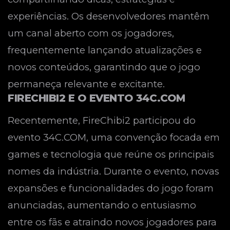
experiências. Os desenvolvedores mantêm
um canal aberto com os jogadores,
frequentemente lançando atualizações e
novos conteúdos, garantindo que o jogo
permaneça relevante e excitante.
FIRECHIBI2 E O EVENTO 34C.COM
Recentemente, FireChibi2 participou do
evento 34C.COM, uma convenção focada em
games e tecnologia que reúne os principais
nomes da indústria. Durante o evento, novas
expansões e funcionalidades do jogo foram
anunciadas, aumentando o entusiasmo
entre os fãs e atraindo novos jogadores para